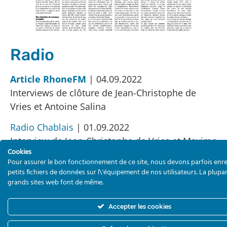
Radio
Article RhoneFM
| 04.09.2022
Interviews de clôture de Jean-Christophe de
Vries et Antoine Salina
Radio Chablais
| 01.09.2022
Interview de Jean-Christophe de Vries et Maxime
Cookies
Jaquet
Pour assurer le bon fonctionnement de ce site, nous devons parfois enre
petits fichiers de données sur l\'équipement de nos utilisateurs. La plupa
RhoneFM
| 13.07.2022
grands sites web font de même.
Interview de Jean-Christophe de Vries
Accepter les cookies